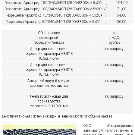
Георешетка Армогрид 150/340х340П (2800х8800мм 5х20яч.)
104,00
Георешетка Армогрид 100/340х340П (2800х8800мм 5х20яч.)
71,00
Георешетка Армогрид 75/340х340П (2800х8800мм 5х20яч.)
54,00
Георешетка Армогрид 50/340х340П (2800х8800мм 5х20яч.)
36,00
Обозначение
Цена
полимерной
с НДС,
георешетки/анкера
руб/м2
Анкер для креплениия
по запросу
георешетки, арматура А3 Ф10
(0,5м. +-5%)
Анкер для креплениия
по запросу
георешетки, арматура А3 Ф10
(0,7м. +-5%)
Анкерный шнур 6 мм для
по запросу
крепеления георешетки
Лента пластиковая для
по запросу
производства
георешетки 200-300 мм
Действует гибкая система скидок, в зависимости от объема заказа!
ООО «Геоматериалы»
занимается изготовлением и