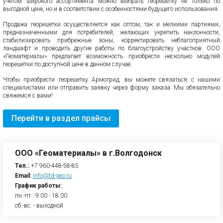
учетом широкого ассортимента можно выбрать георешетку не только по
выгодной цене, но и в соответствии с особенностями будущего использования.
Продажа георешетки осуществляется как оптом, так и мелкими партиями,
предназначенными для потребителей, желающих укрепить наклонности,
стабилизировать прибрежные зоны, корректировать неблагоприятный
ландшафт и проводить другие работы по благоустройству участков. ООО
«Геоматериалы» предлагает возможность приобрести несколько модулей
георешетки по доступной цене в данном случае.
Чтобы приобрести георешетку Армогрид, вы можете связаться с нашими
специалистами или отправить заявку через форму заказа. Мы обязательно
свяжемся с вами!
Перейти в раздел прайсы
ООО «Геоматериалы» в г.Волгодонск
Тел.:
+7 960-448-58-85
Email:
info@td-geo.ru
График работы:
пн.-пт.: 9.00 - 18.00
сб.-вс. - выходной