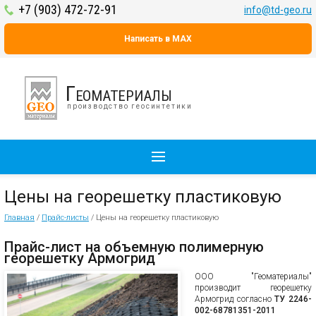
+7 (903) 472-72-91
info@td-geo.ru
Написать в MAX
Геоматериалы
производство геосинтетики
Цены на георешетку пластиковую
Главная
/
Прайс-листы
/
Цены на георешетку пластиковую
Прайс-лист на объемную полимерную
георешетку Армогрид
ООО "Геоматериалы"
производит георешетку
Армогрид согласно
ТУ 2246-
002-68781351-2011